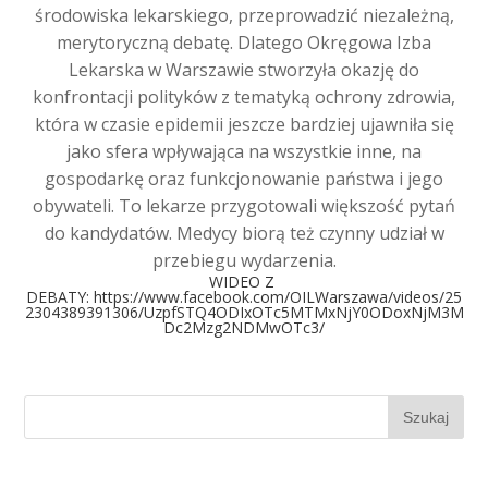
środowiska lekarskiego, przeprowadzić niezależną,
merytoryczną debatę. Dlatego Okręgowa Izba
Lekarska w Warszawie stworzyła okazję do
konfrontacji polityków z tematyką ochrony zdrowia,
która w czasie epidemii jeszcze bardziej ujawniła się
jako sfera wpływająca na wszystkie inne, na
gospodarkę oraz funkcjonowanie państwa i jego
obywateli. To lekarze przygotowali większość pytań
do kandydatów. Medycy biorą też czynny udział w
przebiegu wydarzenia.
WIDEO Z
DEBATY:
https://www.facebook.com/OILWarszawa/videos/25
2304389391306/UzpfSTQ4ODIxOTc5MTMxNjY0ODoxNjM3M
Dc2Mzg2NDMwOTc3/