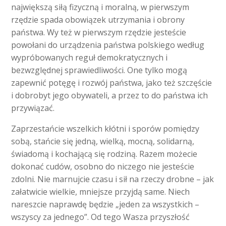
największą siłą fizyczną i moralną, w pierwszym
rzędzie spada obowiązek utrzymania i obrony
państwa. Wy też w pierwszym rzędzie jesteście
powołani do urządzenia państwa polskiego według
wypróbowanych reguł demokratycznych i
bezwzględnej sprawiedliwości. One tylko mogą
zapewnić potęgę i rozwój państwa, jako też szczęście
i dobrobyt jego obywateli, a przez to do państwa ich
przywiązać.
Zaprzestańcie wszelkich kłótni i sporów pomiędzy
sobą, stańcie się jedną, wielką, mocną, solidarną,
świadomą i kochającą się rodziną. Razem możecie
dokonać cudów, osobno do niczego nie jesteście
zdolni. Nie marnujcie czasu i sił na rzeczy drobne – jak
załatwicie wielkie, mniejsze przyjdą same. Niech
nareszcie naprawdę będzie „jeden za wszystkich –
wszyscy za jednego”. Od tego Wasza przyszłość