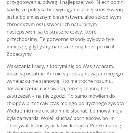
przygotowania, odwagi i najlepszej woli. Niech pomni
każdy, że polityka bez wyciągania z niej konsekwencji
jest albo śmiesznym błazeństwem, albo szkodliwym
zbrodniczym oszustwem. Ich naturalnym
następstwem są te straszne czasy, które
przechodzimy. Te potworne szkody byłyby o tyle
mniejsze, gdybyśmy nareszcie zmądrzeli po nich!
Zobaczymy!
Wskazania i rady, z którymi się do Was zwracam,
może są ostatnie! Ani nie są rzeczą nową ani mojego
wynalazku nie stanowią. Kto ma trochę rozumu,
doświadczenia i uczciwości, ten się ze mną bez
zastrzeżeń – na nie zgodzi. To samo mówiłem do
chłopów przez cały czas mojego politycznego żywota.
Wielu z nich nie chciało mnie słuchać, bo mowa moja
była za twarda. Woleli słuchać pochlebców, bo im
obiecywali lekkie życie łatwe korzyści. Przekonali się