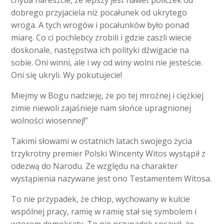
chyba nareszcie, że lepszy jest nawet policzek od
dobrego przyjaciela niż pocałunek od ukrytego
wroga. A tych wrogów i pocałunków było ponad
miarę. Co ci pochlebcy zrobili i gdzie zaszli wiecie
doskonale, następstwa ich polityki dźwigacie na
sobie. Oni winni, ale i wy od winy wolni nie jesteście.
Oni się ukryli. Wy pokutujecie!
Miejmy w Bogu nadzieję, że po tej mroźnej i ciężkiej
zimie niewoli zajaśnieje nam słońce upragnionej
wolności wiosennej!”
Takimi słowami w ostatnich latach swojego życia
trzykrotny premier Polski Wincenty Witos wystąpił z
odezwą do Narodu. Ze względu na charakter
wystąpienia nazywane jest ono Testamentem Witosa.
To nie przypadek, że chłop, wychowany w kulcie
wspólnej pracy, ramię w ramię stał się symbolem i