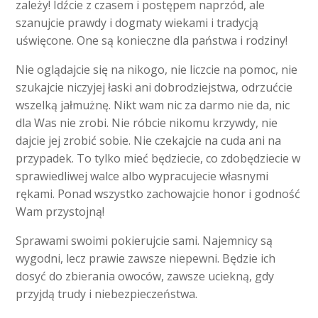
zależy! Idźcie z czasem i postępem naprzód, ale
szanujcie prawdy i dogmaty wiekami i tradycją
uświęcone. One są konieczne dla państwa i rodziny!
Nie oglądajcie się na nikogo, nie liczcie na pomoc, nie
szukajcie niczyjej łaski ani dobrodziejstwa, odrzućcie
wszelką jałmużnę. Nikt wam nic za darmo nie da, nic
dla Was nie zrobi. Nie róbcie nikomu krzywdy, nie
dajcie jej zrobić sobie. Nie czekajcie na cuda ani na
przypadek. To tylko mieć będziecie, co zdobędziecie w
sprawiedliwej walce albo wypracujecie własnymi
rękami. Ponad wszystko zachowajcie honor i godność
Wam przystojną!
Sprawami swoimi pokierujcie sami. Najemnicy są
wygodni, lecz prawie zawsze niepewni. Będzie ich
dosyć do zbierania owoców, zawsze uciekną, gdy
przyjdą trudy i niebezpieczeństwa.