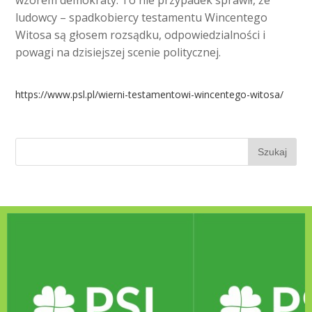
wzorem demokraty. To nie przypadek sprawił, że
ludowcy – spadkobiercy testamentu Wincentego
Witosa są głosem rozsądku, odpowiedzialności i
powagi na dzisiejszej scenie politycznej.
https://www.psl.pl/wierni-testamentowi-wincentego-witosa/