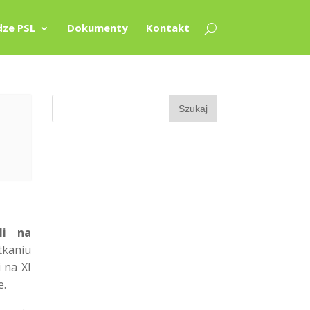
ze PSL
Dokumenty
Kontakt
li na
kaniu
 na XI
e.