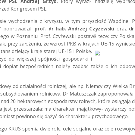
ZW PSL Andrzej Grzyb
, który wyraził nadzieję wyprac
przed Kongresem PSL.
ie wychodzenia z kryzysu, w tym przyszłość Wspólnej Po
” poprowadzili
prof. dr hab. Andrzej Czyżewski
oraz
dr
go w Poznaniu. Prof. Czyżewski postawił tezę; czy Polsk
k, przy założeniu, że wzrost PKB w krajach UE-15 wyniesie
ans dzielący kraje starej UE-15 i Polskę.
yć do większej spójności gospodarki i
ii dopłat bezpośrednich należy zadbać także o ich odpow
owy od działalności rolniczej, ale np. Niemcy czy Wielka Br
ym subsydiowaniem rolnictwa. Dr Matuszczak zaproponowała
ponad 20 hektarowych gospodarstw rolnych, które osiągają 
 jest przestarzała; ma charakter majątkowy- wystarczy po
atomiast powinno się dążyć do charakteru przychodowego.
o KRUS spełnia dwie role; cele socjalne oraz cele rozwojo