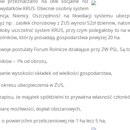
ów przeznaczano na cele socjalne niż
ja wydatków KRUS. Obecnie osobny system
ncja, Niemcy. Oszczędność na likwidacji systemu ubezp
yż np. : zasiłek chorobowy z ZUS wynosi 52zł dziennie, natom
łoby uszczelnić system KRUS, przy czym polegałoby to na w
rolników, którzy posiadają gospodarstwa powyż
ej 20 ha.
woje postulaty Forum Rolnicze działające przy ZW PSL. Są to
ników – 1% od obrotu,
wanie wysokości składek od wielkości gospodarstwa,
że okresu ubezpieczenia w ZUS,
zapisu, że majątek spółdzielni to prywatna własność członk
iarę możliwości, dopłat obszarowych,
o powierzchni przeliczeniowej nie 1 ha lecz 5 ha,