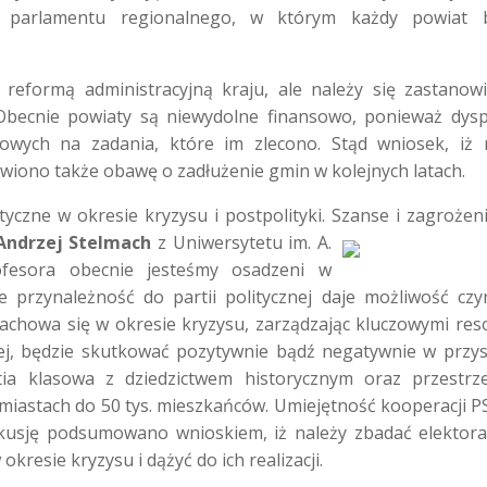
lę parlamentu regionalnego, w którym każdy powiat b
reformą administracyjną kraju, ale należy się zastanow
 Obecnie powiaty są niewydolne finansowo, ponieważ dys
sowych na zadania, które im zlecono. Stąd wniosek, iż 
wiono także obawę o zadłużenie gmin w kolejnych latach.
tyczne w okresie kryzysu i postpolityki. Szanse i zagrożeni
 Andrzej Stelmach
z Uniwersytetu im. A.
ofesora obecnie jesteśmy osadzeni w
nie przynależność do partii politycznej daje możliwość cz
zachowa się w okresie kryzysu, zarządzając kluczowymi res
nej, będzie skutkować pozytywnie bądź negatywnie w przysz
ia klasowa z dziedzictwem historycznym oraz przestrz
miastach do 50 tys. mieszkańców. Umiejętność kooperacji PS
skusję podsumowano wnioskiem, iż należy zbadać elektora
resie kryzysu i dążyć do ich realizacji.