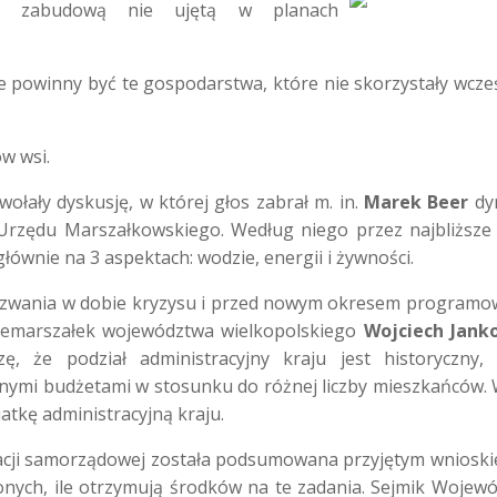
d zabudową nie ujętą w planach
 powinny być te gospodarstwa, które nie skorzystały wcześ
ów wsi.
łały dyskusję, w której głos zabrał m. in.
Marek Beer
dy
rzędu Marszałkowskiego. Według niego przez najbliższe 
ównie na 3 aspektach: wodzie, energii i żywności.
 wyzwania w dobie kryzysu i przed nowym okresem programo
cemarszałe
k województwa wielkopolskiego
Wojciech Jank
ę, że podział administracyjny kraju jest historyczny,
żnymi budżetami w stosunku do różnej liczby mieszkańców. 
atkę administracyjną kraju.
racji samorządowej została podsumowana przyjętym wnioski
onych, ile otrzymują środków na te zadania. Sejmik Wojew