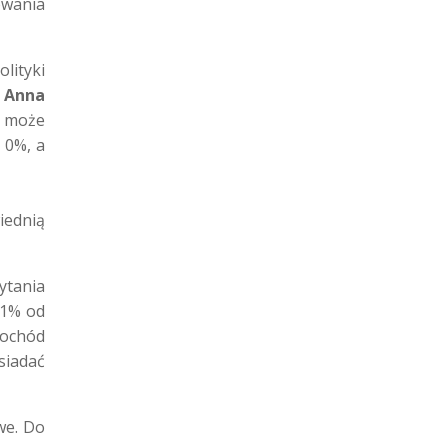
owania
lityki
 Anna
a może
 0%, a
iednią
ytania
 1% od
dochód
siadać
we. Do