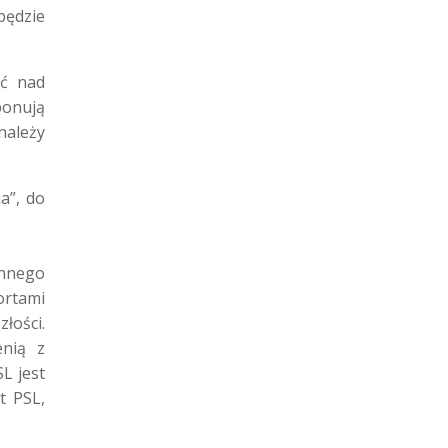
ędzie
ić nad
ponują
należy
a”, do
ynnego
ortami
łości.
enią z
L jest
t PSL,