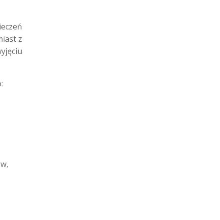
ieczeń
iast z
yjęciu
:
ów,