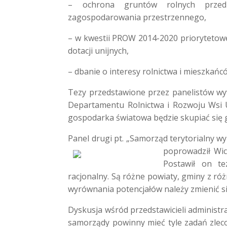
– ochrona gruntów rolnych prze
zagospodarowania przestrzennego,
– w kwestii PROW 2014-2020 priorytetowe
dotacji unijnych,
– dbanie o interesy rolnictwa i mieszkańc
Tezy przedstawione przez panelistów wywo
Departamentu Rolnictwa i Rozwoju Wsi U
gospodarka światowa będzie skupiać się gł
Panel drugi pt. „Samorząd terytorialny
poprowadził Wi
Postawił on tez
racjonalny. Są różne powiaty, gminy z ró
wyrównania potencjałów należy zmienić si
Dyskusja wśród przedstawicieli administ
samorządy powinny mieć tyle zadań zlec