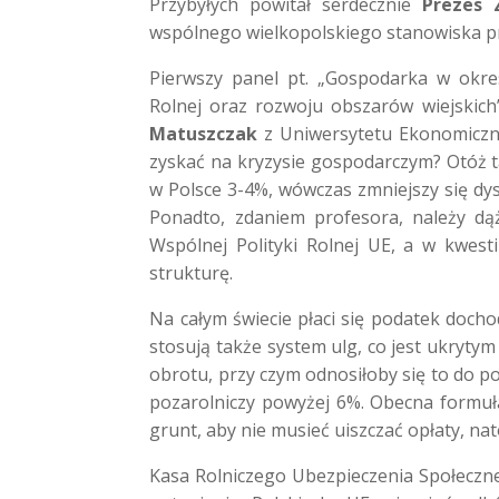
Przybyłych powitał serdecznie
Prezes 
wspólnego wielkopolskiego stanowiska 
Pierwszy panel pt. „Gospodarka w okres
Rolnej oraz rozwoju obszarów wiejskich
Matuszczak
z Uniwersytetu Ekonomiczne
zyskać na kryzysie gospodarczym? Otóż ta
w Polsce 3-4%, wówczas zmniejszy się dyst
Ponadto, zdaniem profesora, należy dąż
Wspólnej Polityki Rolnej UE, a w kwest
strukturę.
Na całym świecie płaci się podatek dochod
stosują także system ulg, co jest ukryt
obrotu, przy czym odnosiłoby się to do 
pozarolniczy powyżej 6%. Obecna formuła
grunt, aby nie musieć uiszczać opłaty, n
Kasa Rolniczego Ubezpieczenia Społeczneg