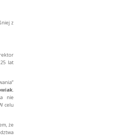
niej z
rektor
25 lat
wania”
owiak
.
 a nie
W celu
em, że
ództwa