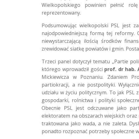
Wielkopolskiego powinien pełnić ro
reprezentowany.
Podsumowując wielkopolski PSL jest za 
najodpowiedniejszą formą tej reformy.
niewystarczającą ilością środków finan
zrewidować siatkę powiatów i gmin. Posta
Trzeci panel dotyczył tematu „Partie poli
którego wprowadził gości
prof
. dr hab.
Mickiewicza w Poznaniu. Zdaniem Pr
partiokracji, a nie postpolityki. Wyłącz
udziału w życiu politycznym. To jak PSL 
gospodarki, rolnictwa i polityki społecz
Obecnie PSL jest odczuwane jako part
elektoratem na obszarach wiejskich oraz 
traktowana jako wada, a nie zaleta. Dy
ponadto rozpoznać potrzeby społeczne w ok