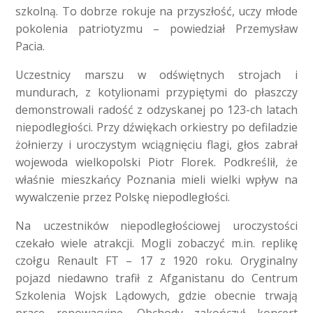
szkolną. To dobrze rokuje na przyszłość, uczy młode
pokolenia patriotyzmu – powiedział Przemysław
Pacia.
Uczestnicy marszu w odświętnych strojach i
mundurach, z kotylionami przypiętymi do płaszczy
demonstrowali radość z odzyskanej po 123-ch latach
niepodległości. Przy dźwiękach orkiestry po defiladzie
żołnierzy i uroczystym wciągnięciu flagi, głos zabrał
wojewoda wielkopolski Piotr Florek. Podkreślił, że
właśnie mieszkańcy Poznania mieli wielki wpływ na
wywalczenie przez Polskę niepodległości.
Na uczestników niepodległościowej uroczystości
czekało wiele atrakcji. Mogli zobaczyć m.in. replikę
czołgu Renault FT – 17 z 1920 roku. Oryginalny
pojazd niedawno trafił z Afganistanu do Centrum
Szkolenia Wojsk Lądowych, gdzie obecnie trwają