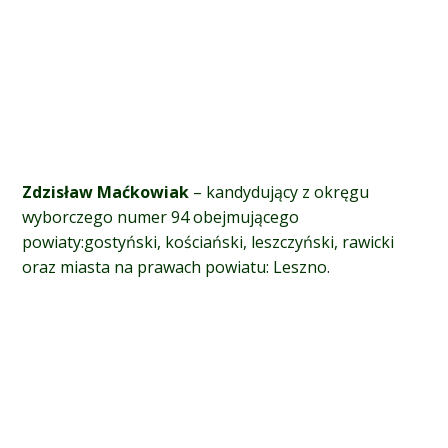
Zdzisław Maćkow
iak
– kandydujący z okręgu
wyborczego numer 94 obejmującego
p
owiaty:gostyński, kościański, leszczyński, rawicki
oraz miasta na prawach powiatu: Leszno.