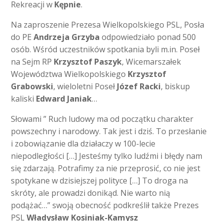
Rekreacji w
Kępnie
.
Na zaproszenie Prezesa Wielkopolskiego PSL, Posła
do PE
Andrzeja Grzyba
odpowiedziało ponad 500
osób. Wśród uczestników spotkania byli m.in. Poseł
na Sejm RP
Krzysztof Paszyk
, Wicemarszałek
Województwa Wielkopolskiego
Krzysztof
Grabowski
, wieloletni Poseł
Józef Racki
, biskup
kaliski
Edward Janiak
…
Słowami ” Ruch ludowy ma od początku charakter
powszechny i narodowy. Tak jest i dziś. To przesłanie
i zobowiązanie dla działaczy w 100-lecie
niepodległości […] Jesteśmy tylko ludźmi i błędy nam
się zdarzają. Potrafimy za nie przeprosić, co nie jest
spotykane w dzisiejszej polityce […] To droga na
skróty, ale prowadzi donikąd. Nie warto nią
podążać…” swoją obecność podkreślił także Prezes
PSL
Władysław Kosiniak-Kamysz