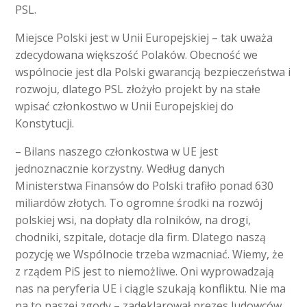
PSL.
Miejsce Polski jest w Unii Europejskiej – tak uważa
zdecydowana większość Polaków. Obecność we
wspólnocie jest dla Polski gwarancją bezpieczeństwa i
rozwoju, dlatego PSL złożyło projekt by na stałe
wpisać członkostwo w Unii Europejskiej do
Konstytucji.
– Bilans naszego członkostwa w UE jest
jednoznacznie korzystny. Według danych
Ministerstwa Finansów do Polski trafiło ponad 630
miliardów złotych. To ogromne środki na rozwój
polskiej wsi, na dopłaty dla rolników, na drogi,
chodniki, szpitale, dotacje dla firm. Dlatego naszą
pozycję we Wspólnocie trzeba wzmacniać. Wiemy, że
z rządem PiS jest to niemożliwe. Oni wyprowadzają
nas na peryferia UE i ciągle szukają konfliktu. Nie ma
na to naszej zgody – zadeklarował prezes ludowców.