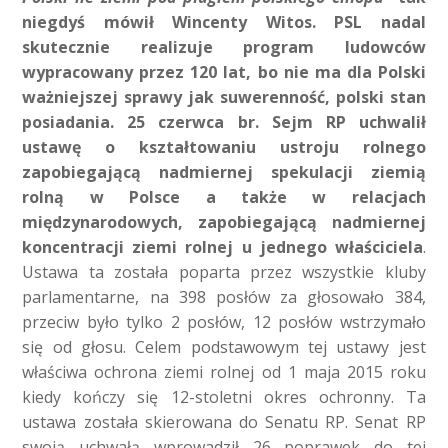
niegdyś mówił Wincenty Witos. PSL nadal
skutecznie realizuje program ludowców
wypracowany przez 120 lat, bo nie ma dla Polski
ważniejszej sprawy jak suwerenność, polski stan
posiadania. 25 czerwca br. Sejm RP uchwalił
ustawę o kształtowaniu ustroju rolnego
zapobiegającą nadmiernej spekulacji ziemią
rolną w Polsce a także w relacjach
międzynarodowych, zapobiegającą nadmiernej
koncentracji ziemi rolnej u jednego właściciela
.
Ustawa ta została poparta przez wszystkie kluby
parlamentarne, na 398 posłów za głosowało 384,
przeciw było tylko 2 posłów, 12 posłów wstrzymało
się od głosu. Celem podstawowym tej ustawy jest
właściwa ochrona ziemi rolnej od 1 maja 2015 roku
kiedy kończy się 12-stoletni okres ochronny. Ta
ustawa została skierowana do Senatu RP. Senat RP
swoją uchwałą wprowadził 26 poprawek do tej