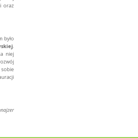
i oraz
m było
skiej
.
a niej
rozwój
 sobie
uracji
najzer