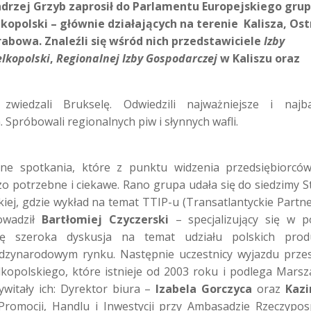
drzej Grzyb zaprosił do Parlamentu Europejskiego grup
lkopolski – głównie działających na terenie Kalisza, Os
abowa. Znaleźli się wśród nich przedstawiciele
Izby
lkopolski
,
Regionalnej Izby Gospodarczej
w Kaliszu oraz
wiedzali Brukselę. Odwiedzili najważniejsze i najba
 Spróbowali regionalnych piw i słynnych wafli.
zne spotkania, które z punktu widzenia przedsiębiorcó
dzo potrzebne i ciekawe. Rano grupa udała się do siedzimy S
kiej, gdzie wykład na temat TTIP-u (Transatlantyckie Partn
rowadził
Bartłomiej Czyczerski
– specjalizujący się w po
się szeroka dyskusja na temat udziału polskich prod
dzynarodowym rynku. Następnie uczestnicy wyjazdu przes
opolskiego, które istnieje od 2003 roku i podlega Marsz
witały ich: Dyrektor biura –
Izabela Gorczyca
oraz
Kazi
romocji, Handlu i Inwestycji przy Ambasadzie Rzeczyposp