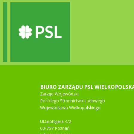
BIURO ZARZĄDU PSL WIELKOPOLSK
Zarząd Wojewódzki
Polskiego Stronnictwa Ludowego
Województwa Wielkopolskiego
Ul.Grottgera 4/2
60-757 Poznań