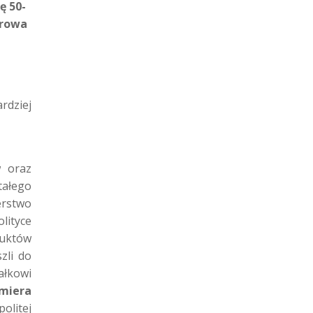
ę 50-
trowa
rdziej
w oraz
tałego
erstwo
lityce
uktów
zli do
ałkowi
miera
olitej