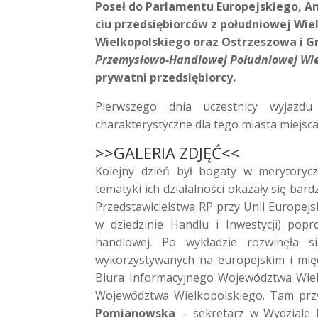
Poseł do Parlamentu Europejskiego, An
ciu przedsiębiorców z południowej Wie
Wielkopolskiego oraz Ostrzeszowa i Gr
Przemysłowo-Handlowej Południowej Wie
prywatni przedsiębiorcy.
Pierwszego dnia uczestnicy wyjazdu z
charakterystyczne dla tego miasta miejsca.
>>GALERIA ZDJĘĆ<<
Kolejny dzień był bogaty w merytoryc
tematyki ich działalności okazały się bar
Przedstawicielstwa RP przy Unii Europejs
w dziedzinie Handlu i Inwestycji) pop
handlowej. Po wykładzie rozwinęła 
wykorzystywanych na europejskim i mię
Biura Informacyjnego Województwa Wielk
Województwa Wielkopolskiego. Tam przy
Pomianowska
– sekretarz w Wydziale P