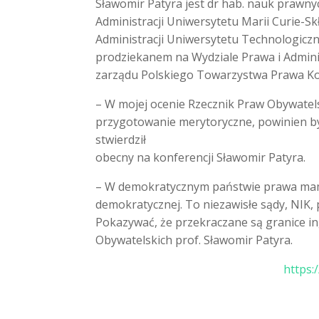
Sławomir Patyra jest dr hab. nauk prawn
Administracji Uniwersytetu Marii Curie-Skł
Administracji Uniwersytetu Technologicz
prodziekanem na Wydziale Prawa i Adminis
zarządu Polskiego Towarzystwa Prawa Ko
–
W mojej ocenie Rzecznik Praw Obywatels
przygotowanie merytoryczne, powinien by
stwierdził
obecny na konferencji Sławomir Patyra.
– W demokratycznym państwie prawa mamy 
demokratycznej. To niezawisłe sądy, NIK,
Pokazywać, że przekraczane są granice i
Obywatelskich prof. Sławomir Patyra.
https: