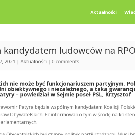
Aktualności
Wład
ra kandydatem ludowców na RP
7, 2021 |
Aktualności
|
0 comments
ich nie może być funkcjonariuszem partyjnym. Polk
ełni obiektywnego i niezależnego, a taką gwarancj
Patyry
–
powiedział w Sejmie poseł PSL, Krzysztof
awomir Patyra będzie wspólnym kandydatem Koalicji Polskie
 Praw Obywatelskich. Poinformowali o tym w środę na konfer
parlamentarnych.
w Obywatelskich był czynny polityk partii rządzącej. Musi b