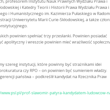
ych, profesorem Instytutu Nauk Prawnych Wydziału Prawa i
odowskiej i Katedry Teorii i Historii Prawa Wydziału Prawa i
nego i Humanistycznego im. Kazimierza Pułaskiego w Radomi
tracji Uniwersytetu Marii Curie-Skłodowskiej, a także czło
nstytucyjnego.
kich powinien spełniać trzy przesłanki. Powinien posiadać
ć apolityczny i wreszcie powinien mieć wrażliwość społecz
szereg instytucji, które powinny być strażnikami idei
 prokuratura czy RPO – on powinien być sumieniem władzy.
ngerencji państwa
– podkreślił kandydat na Rzecznika Praw
//www.psl.pl/prof-slawomir-patyra-kandydatem-ludowcow-n