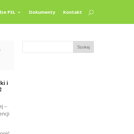
ze PSL
Dokumenty
Kontakt
O
i i
ę
j –
encji
ronić