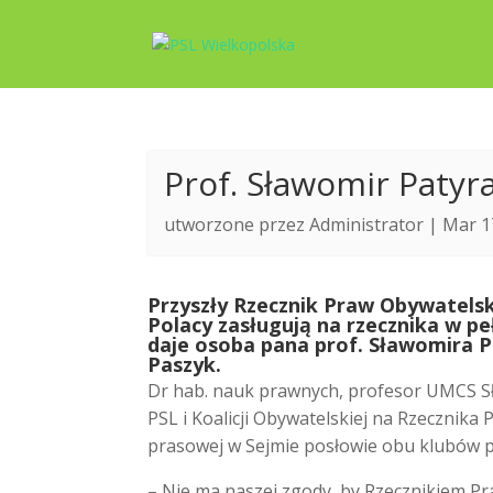
Prof. Sławomir Paty
utworzone przez
Administrator
| Mar 1
P
rzyszły Rzecznik Praw Obywatelsk
Polacy zasługują na rzecznika w p
daje osoba pana prof. Sławomira 
Paszyk.
Dr hab. nauk prawnych, profesor UMCS Sł
PSL i Koalicji Obywatelskiej na Rzecznika
prasowej w Sejmie posłowie obu klubów 
– Nie ma naszej zgody, by Rzecznikiem Pra