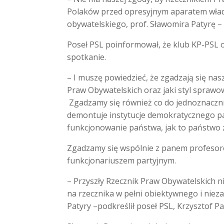
Polaków przed opresyjnym aparatem władz
obywatelskiego, prof. Sławomira Patyrę
–
Poseł PSL poinformował, że klub KP-PSL 
spotkanie.
–
I muszę powiedzieć, że zgadzają się nas
Praw Obywatelskich oraz jaki styl spra
Zgadzamy się również co do jednoznacznie
demontuje instytucje demokratycznego p
funkcjonowanie państwa, jak to państwo 
Zgadzamy się wspólnie z panem profesore
funkcjonariuszem partyjnym.
–
Przyszły Rzecznik Praw Obywatelskich ni
na rzecznika w pełni obiektywnego i niez
Patyry
–
podkreślił poseł PSL, Krzysztof Pa