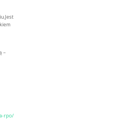
u.Jest
nkiem
ną
–
a-rpo/