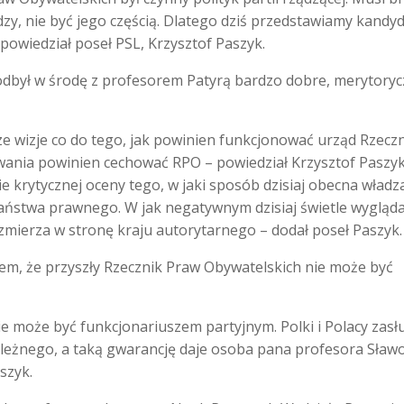
y, nie być jego częścią. Dlatego dziś przedstawiamy kandy
 powiedział poseł PSL, Krzysztof Paszyk.
odbył w środę z profesorem Patyrą bardzo dobre, merytory
ze wizje co do tego, jak powinien funkcjonować urząd Rzecz
wowania powinien cechować RPO
–
powiedział Krzysztof Paszyk
 krytycznej oceny tego, w jaki sposób dzisiaj obecna władz
aństwa prawnego. W jak negatywnym dzisiaj świetle wygląd
zmierza w stronę kraju autorytarnego
–
dodał poseł Paszyk.
m, że przyszły Rzecznik Praw Obywatelskich nie może być
e może być funkcjonariuszem partyjnym. Polki i Polacy zasł
ależnego, a taką gwarancję daje osoba pana profesora Sław
szyk.