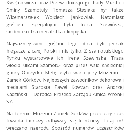
Kwaśniewicza oraz Przewodniczącego Rady Miasta i
Gminy Szamotuły Tomasza Stasiaka był także
Wicemarszałek Wojciech Jankowiak. Natomiast
gościem specjalnym była Irena Szewińska,
siedmiokrotna medalistka olimpijska.
Najważniejszymi gośćmi tego dnia byli jednak
biegacze z całej Polski i nie tylko. Z szamotulskiego
Rynku wystartowała ich Irena Szewińska. Trasa
wiodła ulicami Szamotuł oraz przez wsie sąsiedniej
gminy Obrzycko. Metę usytuowano przy Muzeum –
Zamek Górków. Najlepszych zawodników dekorowali
medalami Starosta Paweł Kowzan oraz Andrzej
Kadziński – Doradca Prezesa Zarządu Amica Wronki
S.A.
Na terenie Muzeum-Zamek Górków przez cały czas
trwania imprezy odbywały się konkursy, tutaj też
wręczano nagrody. Spośród numerów uczestników