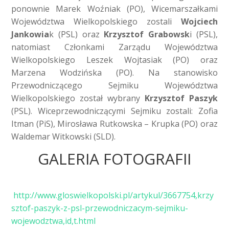
ponownie Marek Woźniak (PO), Wicemarszałkami
Województwa Wielkopolskiego zostali
Wojciech
Jankowia
k (PSL) oraz
Krzysztof Grabowsk
i (PSL),
natomiast Członkami Zarządu Województwa
Wielkopolskiego Leszek Wojtasiak (PO) oraz
Marzena Wodzińska (PO). Na stanowisko
Przewodniczącego Sejmiku Województwa
Wielkopolskiego został wybrany
Krzysztof Paszyk
(PSL). Wiceprzewodniczącymi Sejmiku zostali: Zofia
Itman (PiS), Mirosława Rutkowska – Krupka (PO) oraz
Waldemar Witkowski (SLD).
GALERIA FOTOGRAFII
http://www.gloswielkopolski.pl/artykul/3667754,krzy
sztof-paszyk-z-psl-przewodniczacym-sejmiku-
wojewodztwa,id,t.html