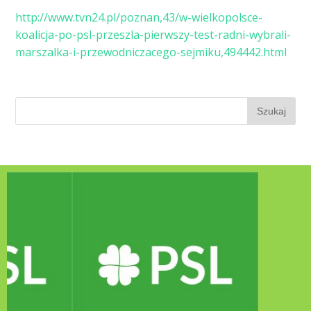
http://www.tvn24.pl/poznan,43/w-wielkopolsce-
koalicja-po-psl-przeszla-pierwszy-test-radni-wybrali-
marszalka-i-przewodniczacego-sejmiku,494442.html