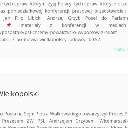
ych spraw, którymi żyją Polacy, tych spraw, których ocze
zas poniedziałkowej konferencji prasowej przedstawicieli
 Jan Filip Libicki, Andrzej Grzyb Poseł do Parlam
ak
materiały z konferencji w medi
e/pozostale/psl-chcemy-powalczyc-o-wyborcow-z-miast
alicji-z-po-mowia-wielkopolscy-ludowcy 00:52...
czytaj 
ielkopolski
o Posła na Sejm Piotra Walkowskiego towarzyszył Prezes P
z Prezesem ZW PSL Andrzejem Grzybem, Wicemarszał