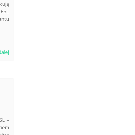
kują
 PSL
entu
ach
dalej
SL –
kiem