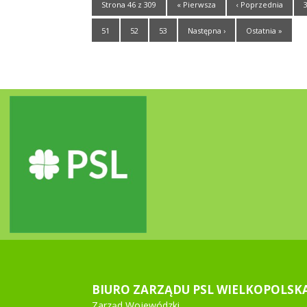
Strona 46 z 309
« Pierwsza
‹ Poprzednia
51
52
53
Następna ›
Ostatnia »
BIURO ZARZĄDU PSL WIELKOPOLSK
Zarząd Wojewódzki