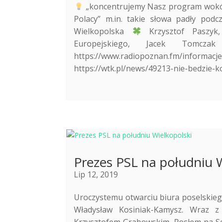
„koncentrujemy Nasz program wokół t
Polacy” m.in. takie słowa padły podc
Wielkopolska
Krzysztof Paszyk,
Europejskiego, Jacek Tomcz
https://www.radiopoznan.fm/informacj
https://wtk.pl/news/49213-nie-bedzie-ko
Prezes PSL na południu W
Lip 12, 2019
Uroczystemu otwarciu biura poselskieg
Władysław Kosiniak-Kamysz. Wraz 