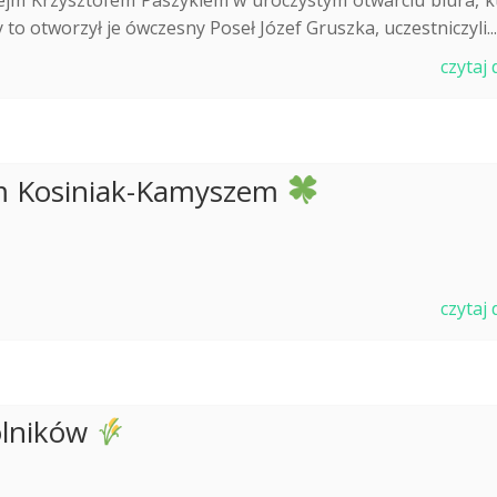
jm Krzysztofem Paszykiem w uroczystym otwarciu biura, k
 to otworzył je ówczesny Poseł Józef Gruszka, uczestniczyli..
czytaj 
em Kosiniak-Kamyszem
czytaj 
olników