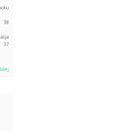
ku
0245
38
1225
acja
7
0039
dalej