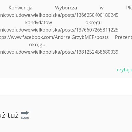
any- Konwencja Wyborcza w Płoc
stronnictwoludowe.wielkopolska/posts/136625040018
tacja kandydatów okręgu 
stronnictwoludowe.wielkopolska/posts/137660726581
ttps://www.facebook.com/AndrzejGrzybMEP/posts Prezent
tów okręgu 3
stronnictwoludowe.wielkopolska/posts/138125245868
czytaj 
uż tuż