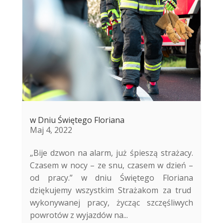
w Dniu Świętego Floriana
Maj 4, 2022
„Bije dzwon na alarm, już śpie­szą stra­ża­cy.
Cza­sem w nocy – ze snu, cza­sem w dzień –
od pra­cy.” w dniu Świętego Floriana
dziękujemy wszystkim Strażakom za trud
wykonywanej pracy, życząc szczęśliwych
powrotów z wyjazdów na...