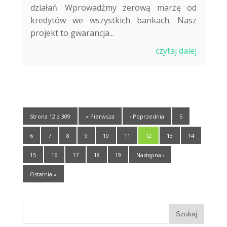
działań. Wprowadźmy zerową marżę od
kredytów we wszystkich bankach. Nasz
projekt to gwarancja...
czytaj dalej
Strona 12 z 309
« Pierwsza
‹ Poprzednia
5
6
7
8
9
10
11
12
13
14
15
16
17
18
19
Następna ›
Ostatnia »