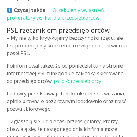
Czytaj także
→
Oczekujemy wyjaśnień
prokuratury ws. kar dla przedsiębiorców
PSL rzecznikiem przedsiębiorców
– My nie tylko krytykujemy bezczynności rządu, ale
też proponujemy konkretne rozwiązania – stwierdził
poseł PSL.
Poinformował także, że od poniedziałku na stronie
internetowej PSL funkcjonuje zakładka skierowana
do przedsiębiorców:
psl.pl/przedsiebiorcy
Ludowcy przedstawiają tam konkretne rozwiązania,
opinię prawną o bezprawnym lockdownie oraz treść
pozwu zbiorowego
– Zgłaszają się już pierwsi przedsiębiorcy, którzy
obawiają się, że następnego dnia ich firma może
przestać istnieć, albo pojawi się ktoś z bardzo dobrą