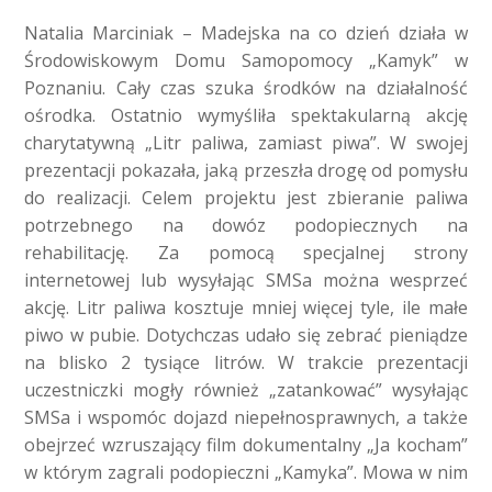
Natalia Marciniak – Madejska na co dzień działa w
Środowiskowym Domu Samopomocy „Kamyk” w
Poznaniu. Cały czas szuka środków na działalność
ośrodka. Ostatnio wymyśliła spektakularną akcję
charytatywną „Litr paliwa, zamiast piwa”. W swojej
prezentacji pokazała, jaką przeszła drogę od pomysłu
do realizacji. Celem projektu jest zbieranie paliwa
potrzebnego na dowóz podopiecznych na
rehabilitację. Za pomocą specjalnej strony
internetowej lub wysyłając SMSa można wesprzeć
akcję. Litr paliwa kosztuje mniej więcej tyle, ile małe
piwo w pubie. Dotychczas udało się zebrać pieniądze
na blisko 2 tysiące litrów. W trakcie prezentacji
uczestniczki mogły również „zatankować” wysyłając
SMSa i wspomóc dojazd niepełnosprawnych, a także
obejrzeć wzruszający film dokumentalny „Ja kocham”
w którym zagrali podopieczni „Kamyka”. Mowa w nim