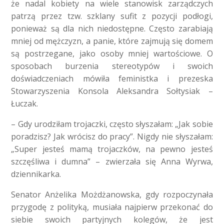
że nadal kobiety na wiele stanowisk zarządczych
patrzą przez tzw. szklany sufit z pozycji podłogi,
ponieważ są dla nich niedostępne. Często zarabiają
mniej od mężczyzn, a panie, które zajmują się domem
są postrzegane, jako osoby mniej wartościowe. O
sposobach burzenia stereotypów i swoich
doświadczeniach mówiła feministka i prezeska
Stowarzyszenia Konsola Aleksandra Sołtysiak –
Łuczak.
– Gdy urodziłam trojaczki, często słyszałam: „Jak sobie
poradzisz? Jak wrócisz do pracy”. Nigdy nie słyszałam:
„Super jesteś mamą trojaczków, na pewno jesteś
szczęśliwa i dumna” – zwierzała się Anna Wyrwa,
dziennikarka.
Senator Anżelika Możdżanowska, gdy rozpoczynała
przygodę z polityką, musiała najpierw przekonać do
siebie swoich partyjnych kolegó
w, że jest