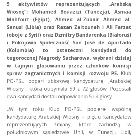
5 aktywistów reprezentujących „Arabską
Wiosnę”: Mohamed Bouazizi (Tunezja), Asmaa
Mahfouz (Egipt), Ahmed al-Zubair Ahmed al-
Sanusi (Libia) oraz Razan Zeitouneh i Ali Farzat
(oboje z Syrii) oraz Dzmitry Bandarenka (Białoruś)
i Pokojowa Społeczność San José de Apartadó
(Kolumbia) to ostateczni kandydaci do
tegorocznej Nagrody Sacharowa, wybrani dzisiaj
w tajnym głosowaniu przez członków komisji
spraw zagranicznych i komisji rozwoju PE.
Klub
PO-PSL poparł zbiorową kandydaturę „Arabskiej
Wiosny”, która otrzymała 59 z 72 głosów. Pozostali
dwa kandydaci dostali odpowiednio 5 i 4 głosy.
„W tym roku Klub PO-PSL popierał wspólną
kandydaturę Arabskiej Wiosny – pięciu kandydatów
reprezentujących zmiany, które zachodzą w
południowym sąsiedztwie Unii, w Tunezji, Libii,