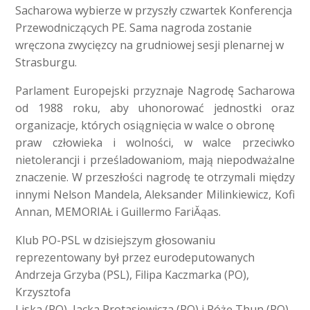
Sacharowa wybierze w przyszły czwartek Konferencja
Przewodniczących PE. Sama nagroda zostanie
wręczona zwycięzcy na grudniowej sesji plenarnej w
Strasburgu.
Parlament Europejski przyznaje Nagrodę Sacharowa
od 1988 roku, aby uhonorować jednostki oraz
organizacje, których osiągnięcia w walce o obronę
praw człowieka i wolności, w walce przeciwko
nietolerancji i prześladowaniom, mają niepodważalne
znaczenie. W przeszłości nagrodę te otrzymali między
innymi Nelson Mandela, Aleksander Milinkiewicz, Kofi
Annan, MEMORIAŁ i Guillermo FariĂąas.
Klub PO-PSL w dzisiejszym głosowaniu
reprezentowany był przez eurodeputowanych
Andrzeja Grzyba (PSL), Filipa Kaczmarka (PO),
Krzysztofa
Liska (PO), Jacka Protasiewicza (PO) i Różę Thun (PO).