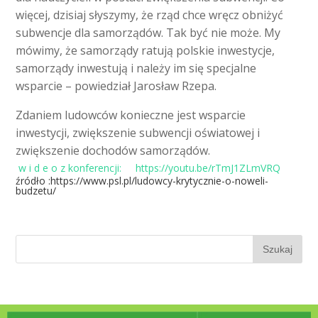
więcej, dzisiaj słyszymy, że rząd chce wręcz obniżyć
subwencje dla samorządów. Tak być nie może. My
mówimy, że samorządy ratują polskie inwestycje,
samorządy inwestują i należy im się specjalne
wsparcie – powiedział Jarosław Rzepa.
Zdaniem ludowców konieczne jest wsparcie
inwestycji, zwiększenie subwencji oświatowej i
zwiększenie dochodów samorządów.
w i d e o z konferencji: https://youtu.be/rTmJ1ZLmVRQ
źródło :https://www.psl.pl/ludowcy-krytycznie-o-noweli-
budzetu/