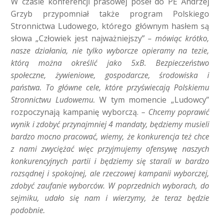
W czasie konferencji prasowej poseł do PE Andrzej
Grzyb przypomniał także program Polskiego
Stronnictwa Ludowego, którego głównym hasłem są
słowa „Człowiek jest najważniejszy”
– mówiąc krótko,
nasze działania, nie tylko wyborcze opieramy na tezie,
którą można określić jako 5xB. Bezpieczeństwo
społeczne, żywieniowe, gospodarcze, środowiska i
państwa. To główne cele, które przyświecają Polskiemu
Stronnictwu Ludowemu.
W tym momencie „Ludowcy”
rozpoczynają kampanię wyborczą.
–
Chcemy poprawić
wynik i zdobyć przynajmniej 4 mandaty, będziemy musieli
bardzo mocno pracować, wiemy, że konkurencja też chce
z nami zwyciężać więc przyjmujemy ofensywę naszych
konkurencyjnych partii i będziemy się starali w bardzo
rozsądnej i spokojnej, al
e rzeczowej kampanii wyborczej,
zdobyć zaufanie wyborców. W poprzednich wyborach, do
sejmiku, udało się nam i wierzymy, że teraz będzie
podobnie.