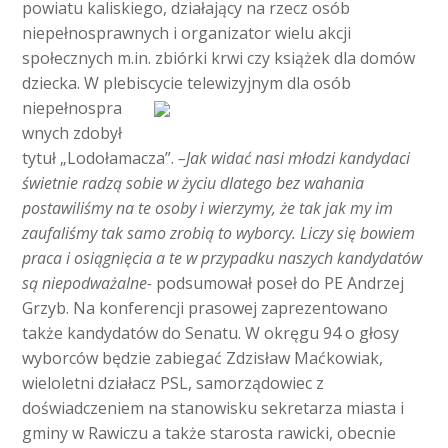
powiatu kaliskiego, działający na rzecz osób
niepełnosprawnych i organizator wielu akcji
społecznych m.in. zbiórki krwi czy książek dla domów
dziecka. W plebiscycie telewizyjnym dla osób
niepełnospra
wnych zdobył
tytuł „Lodołamacza”.
–Jak widać nasi młodzi kandydaci
świetnie radzą sobie w życiu dlatego bez wahania
postawiliśmy na te osoby i wierzymy, że tak jak my im
zaufaliśmy tak samo zrobią to wyborcy. Liczy się bowiem
praca i osiągnięcia a te w przypadku naszych kandydatów
są niepodważalne-
podsumował poseł do PE Andrzej
Grzyb. Na konferencji prasowej zaprezentowano
także kandydatów do Senatu. W okręgu 94 o głosy
wyborców będzie zabiegać Zdzisław Maćkowiak,
wieloletni działacz PSL, samorządowiec z
doświadczeniem na stanowisku sekretarza miasta i
gminy w Rawiczu a także starosta rawicki, obecnie