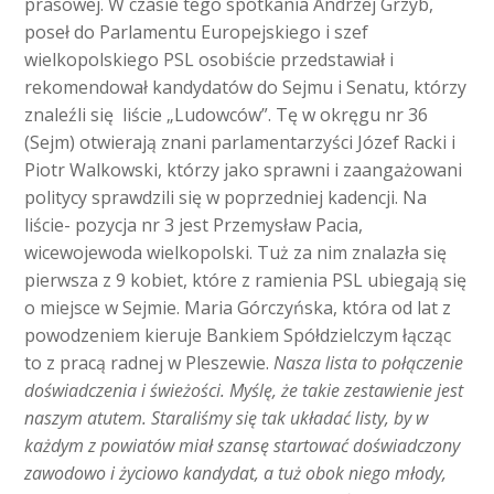
prasowej. W czasie tego spotkania Andrzej Grzyb,
poseł do Parlamentu Europejskiego i szef
wielkopolskiego PSL osobiście przedstawiał i
rekomendował kandydatów do Sejmu i Senatu, którzy
znaleźli się liście „Ludowców”. Tę w okręgu nr 36
(Sejm) otwierają znani parlamentarzyści Józef Racki i
Piotr Walkowski, którzy jako sprawni i zaangażowani
politycy sprawdzili się w poprzedniej kadencji. Na
liście- pozycja nr 3 jest Przemysław Pacia,
wicewojewoda wielkopolski. Tuż za nim znalazła się
pierwsza z 9 kobiet, które z ramienia PSL ubiegają się
o miejsce w Sejmie. Maria Górczyńska, która od lat z
powodzeniem kieruje Bankiem Spółdzielczym łącząc
to z pracą radnej w Pleszewie.
Nasza lista to połączenie
doświadczenia i świeżości. Myślę, że takie zestawienie jest
naszym atutem. Staraliśmy się tak układać listy, by w
każdym z powiatów miał szansę startować doświadczony
zawodowo i życiowo kandydat, a tuż obok niego młody,