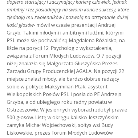
dopiero startujący i zaczynający karierę człowiek, jednak
ambitny i też posiadający na swoim koncie sukcesy, które
zjednają mu zwolenników i pozwolą na otrzymanie dużej
ilości głosów-
mówił w czasie prezentacji Andrzej
Grzyb. Takimi młodymi i ambitnymi ludźmi, którymi
PSL może się pochwalić są Magdalena Różalska, na
liście na pozycji 12. Psycholog z wykształcenia,
związana z Forum Młodych Ludowców. O 7 pozycji
niżej znalazła się Małgorzata Głuszyńska Prezes
Zarządu Grupy Producenckiej AGALA. Na pozycji 22
miejsce znalazł młody, ale bardzo dobrze radzący
sobie w polityce Maksymilian Ptak, asystent
Wielkopolskich Posłów PSL i posła do PE Andrzeja
Grzyba, a od ubiegłego roku radny powiatu w
Ostrzeszowie. W jesiennych wyborach zdobył prawie
500 głosów. Listę w okręgu kalisko-leszczyńskim
zamyka Michał Wojciechowski, sołtys wsi Budy
Liskowskie, prezes Forum Młodych Ludowców