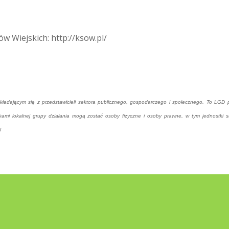
w Wiejskich: http://ksow.pl/
składającym się z przedstawicieli sektora publicznego, gospodarczego i społecznego. To LGD
onkami lokalnej grupy działania mogą zostać osoby fizyczne i osoby prawne, w tym jednostki 
l