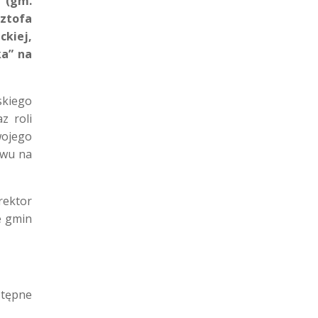
o (gm.
ztofa
kiej,
ka” na
skiego
z roli
wojego
ywu na
rektor
e gmin
stępne