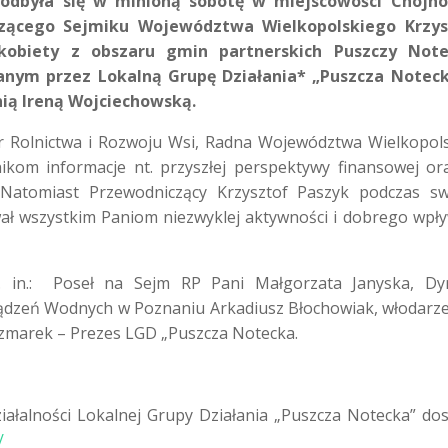
a odbyła się w minioną sobotę w miejscowości Chojn
zącego Sejmiku Województwa Wielkopolskiego Krzys
kobiety z obszaru gmin partnerskich Puszczy Notec
anym przez Lokalną Grupę Działania* „Puszcza Notec
nią Ireną Wojciechowską.
r Rolnictwa i Rozwoju Wsi, Radna Województwa Wielkopol
nikom informacje nt. przyszłej perspektywy finansowej ora
 Natomiast Przewodniczący Krzysztof Paszyk podczas s
ał wszystkim Paniom niezwyklej aktywności i dobrego wpł
m. in.: Poseł na Sejm RP Pani Małgorzata Janyska, Dy
rządzeń Wodnych w Poznaniu Arkadiusz Błochowiak, włodarz
aczmarek – Prezes LGD „Puszcza Notecka.
ziałalności Lokalnej Grupy Działania „Puszcza Notecka” do
/