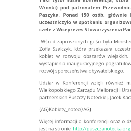
Taki tytuł nosiła konferencja, któr
Wronki) pod patronatem Przewodnic
Paszyka. Ponad 150 osób, głównie 
uczestniczyło w spotkaniu organizow
czele z Wiceprezes Stowarzyszenia Pa
Wśród zaproszonych gości była Ministe
Zofia Szalczyk, która przekazała uczest
kobiet w rozwoju obszarów wiejskich.
wystąpienia inauguracyjnego pogratulow
rozwój społeczeństwa obywatelskiego.
Udział w Konferencji wzięli również 
Wielkopolskiego Zarządu Melioracji i U
partnerskich Puszczy Noteckiej, Jacek K
{AG}Kobiety_notec{/AG}
Więcej informacji o konferencji oraz o d
jest na stronie:
http://puszczanotecka.org