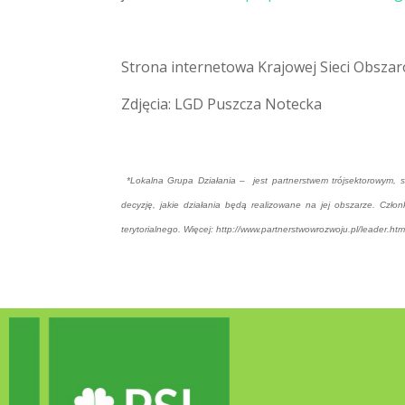
Strona internetowa Krajowej Sieci Obszaró
Zdjęcia: LGD Puszcza Notecka
*Lokalna Grupa Działania – jest partnerstwem trójsektorowym, 
decyzję, jakie działania będą realizowane na jej obszarze. Czł
terytorialnego. Więcej: http://www.partnerstwowrozwoju.pl/leader.htm