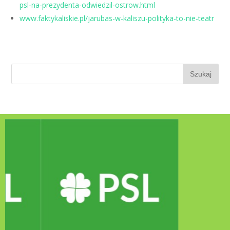
psl-na-prezydenta-odwiedzil-ostrow.html
www.faktykaliskie.pl/jarubas-w-kaliszu-polityka-to-nie-teatr