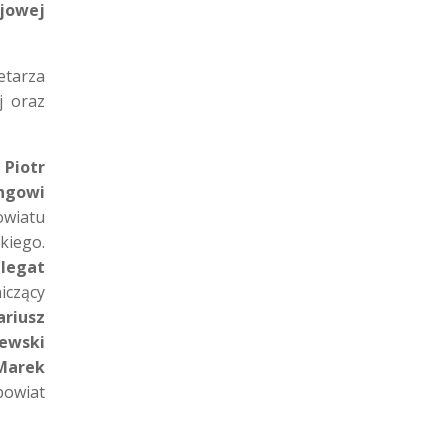
jowej
etarza
j oraz
s
Piotr
ngowi
owiatu
kiego.
legat
iczący
a
riusz
ewski
Marek
owiat