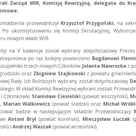
ali Zarząd WIR, Komisję Rewizyjną, delegata do Kra
blemowe.
omadzenia przewodniczył
Krzysztof Przygoński,
na sekr
. Po ukonstytuowaniu się Komisji Skrutacyjnej, Wyborcze
ru nowych władz WIR.
by na V kadencje został wybrany dotychczasowy Preze
 Wiceprezesa po raz kolejny powierzono
Bogdanowi Flemi
 uzupełniło trzech nowych Członków:
Jolanta Nawrocka
z p
grodziski oraz
Zbigniew Stajkowski
z powiatu gnieźnieńs
wej Rady Izb Rolniczych wybrany został dotychczasowy
De
iego. W skład Komisji Rewizyjnej wybrani zostali: Przewodn
 i Członkowie:
Stanisław Ciesielski
(powiat leszczyński),
M
),
Marian Walkiewicz
(powiat średzki) oraz
Michał Wróbl
acować będzie w następującym składzie: Przewodniczący
owie
Antoni Bryl
(powiat koniński),
Mieczysław Łuczak
(p
ski) i
Andrzej Waszak
(powiat wrzesiński).