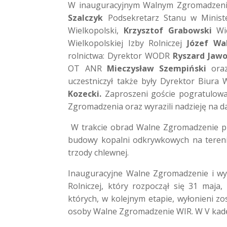
W inauguracyjnym Walnym Zgromadzeniu W
Szalczyk
Podsekretarz Stanu w Ministe
Wielkopolski,
Krzysztof Grabowski
Wic
Wielkopolskiej Izby Rolniczej
Józef Wa
rolnictwa: Dyrektor WODR
Ryszard Jawo
OT ANR
Mieczysław Szempiński
oraz
uczestniczył także były Dyrektor Biur
Kozecki.
Zaproszeni goście pogratulow
Zgromadzenia oraz wyrazili nadzieję na d
W trakcie obrad Walne Zgromadzenie prz
budowy kopalni odkrywkowych na terenie
trzody chlewnej.
Inauguracyjne Walne Zgromadzenie i wy
Rolniczej, który rozpoczął się 31 maja
których, w kolejnym etapie, wyłonieni zo
osoby Walne Zgromadzenie WIR. W V kaden