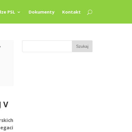
ze PSL
Dokumenty
Kontakt
V
 V
rskich
egaci