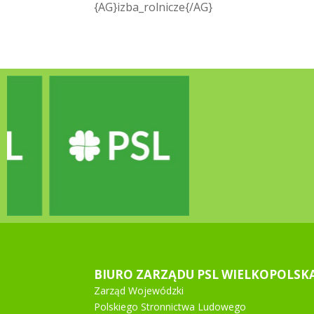
{AG}izba_rolnicze{/AG}
BIURO ZARZĄDU PSL WIELKOPOLSK
Zarząd Wojewódzki
Polskiego Stronnictwa Ludowego