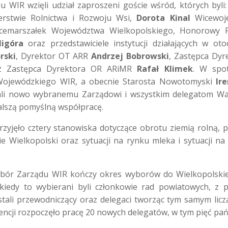
IR wzięli udział zaproszeni goście wśród, których byli
rstwie Rolnictwa i Rozwoju Wsi,
Dorota Kinal
Wicewoj
emarszałek Województwa Wielkopolskiego, Honorowy P
ligóra
oraz przedstawiciele instytucji działających w oto
rski
, Dyrektor OT ARR
Andrzej Bobrowski
, Zastępca Dyr
 Zastępca Dyrektora OR ARiMR
Rafał Klimek
. W spo
a Wojewódzkiego WIR, a obecnie Starosta Nowotomyski
Ir
ali nowo wybranemu Zarządowi i wszystkim delegatom W
alszą pomyślną współpracę.
yjęło cztery stanowiska dotyczące obrotu ziemią rolną, 
 Wielkopolski oraz sytuacji na rynku mleka i sytuacji na
bór Zarządu WIR kończy okres wyborów do Wielkopolskie
, kiedy to wybierani byli członkowie rad powiatowych, z 
stali przewodniczący oraz delegaci tworząc tym samym licz
cji rozpoczęło pracę 20 nowych delegatów, w tym pięć pań