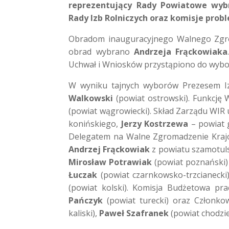
reprezentujący Rady Powiatowe wybr
Rady Izb Rolniczych oraz komisje pro
Obradom inauguracyjnego Walnego Zgr
obrad wybrano
Andrzeja Frąckowiaka
Uchwał i Wniosków przystąpiono do wybo
W wyniku tajnych wyborów Prezesem Iz
Walkowski
(powiat ostrowski). Funkcję
(powiat wągrowiecki). Skład Zarządu WIR
konińskiego,
Jerzy Kostrzewa
– powiat 
Delegatem na Walne Zgromadzenie Krajo
Andrzej Frąckowiak
z powiatu szamotulsk
Mirosław Potrawiak
(powiat poznański)
Łuczak
(powiat czarnkowsko-trzcianecki
(powiat kolski). Komisja Budżetowa pr
Pańczyk
(powiat turecki) oraz Członk
kaliski),
Paweł Szafranek
(powiat chodzie