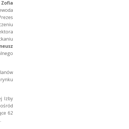
:
Zofia
ewoda
rezes
czeniu
ektora
tkaniu
eneusz
alnego
planów
 rynku
j Izby
pośród
ące 62
.