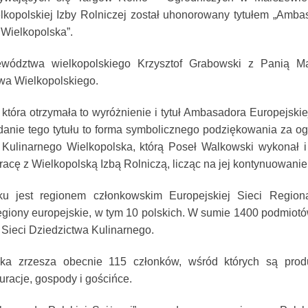
kopolskiej Izby Rolniczej został uhonorowany tytułem „Amba
 Wielkopolska”.
ewództwa wielkopolskiego Krzysztof Grabowski z Panią M
a Wielkopolskiego.
która otrzymała to wyróżnienie i tytuł Ambasadora Europejskie
danie tego tytułu to forma symbolicznego podziękowania za o
 Kulinarnego Wielkopolska, którą Poseł Walkowski wykonał i
acę z Wielkopolską Izbą Rolniczą, licząc na jej kontynuowanie
u jest regionem członkowskim Europejskiej Sieci Region
regiony europejskie, w tym 10 polskich. W sumie 1400 podmiotó
 Sieci Dziedzictwa Kulinarnego.
ska zrzesza obecnie 115 członków, wśród których są prod
uracje, gospody i gościńce.