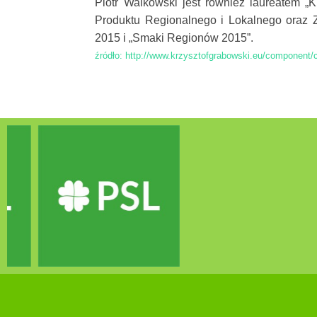
Piotr Walkowski jest również laureatem „K
Produktu Regionalnego i Lokalnego oraz
2015 i „Smaki Regionów 2015”.
źródło: http://www.krzysztofgrabowski.eu/component/c