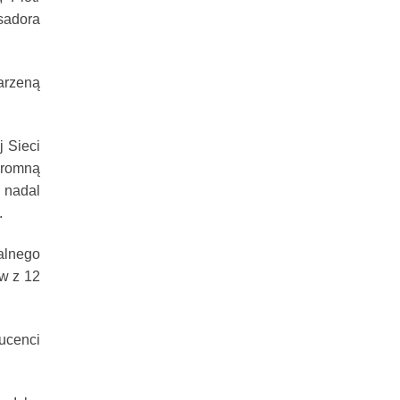
sadora
arzeną
j Sieci
gromną
 nadal
.
alnego
w z 12
ucenci