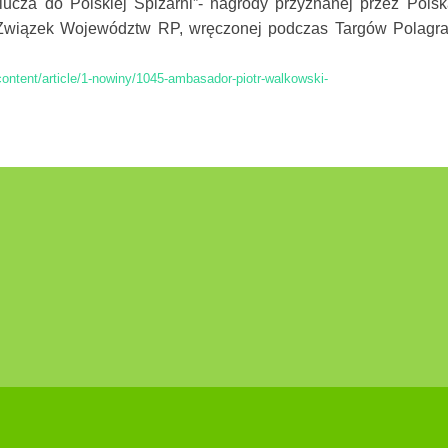
lucza do Polskiej Spiżarni”- nagrody przyznanej przez Polsk
 Związek Województw RP, wręczonej podczas Targów Polagr
ontent/article/1-nowiny/1045-ambasador-piotr-walkowski-