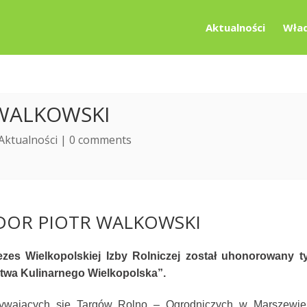
Aktualności
Wład
WALKOWSKI
Aktualności
|
0 comments
DOR PIOTR WALKOWSKI
zes Wielkopolskiej Izby Rolniczej został uhonorowany t
ctwa Kulinarnego Wielkopolska”.
ywających się Targów Rolno – Ogrodniczych w Marszewie,