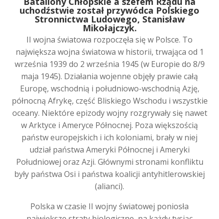
Bataliony Chłopskie a szefem Rządu na
uchodźstwie został przywódca Polskiego
Stronnictwa Ludowego, Stanisław
Mikołajczyk.
II wojna światowa rozpoczęła się w Polsce. To
największa wojna światowa w historii, trwająca od 1
września 1939 do 2 września 1945 (w Europie do 8/9
maja 1945). Działania wojenne objęły prawie całą
Europę, wschodnią i południowo-wschodnią Azję,
północną Afrykę, część Bliskiego Wschodu i wszystkie
oceany. Niektóre epizody wojny rozgrywały się nawet
w Arktyce i Ameryce Północnej. Poza większością
państw europejskich i ich koloniami, brały w niej
udział państwa Ameryki Północnej i Ameryki
Południowej oraz Azji. Głównymi stronami konfliktu
były państwa Osi i państwa koalicji antyhitlerowskiej
(alianci).
Polska w czasie II wojny światowej poniosła
największe straty biologiczne, na każdy tysiąc