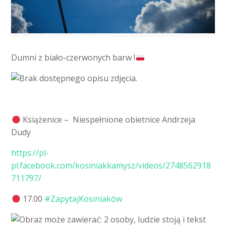
Dumni z biało-czerwonych barw !
Książenice – Niespełnione obietnice Andrzeja
Dudy
https://pl-
pl.facebook.com/kosiniakkamysz/videos/2748562918
711797/
17.00
#
ZapytajKosiniaków