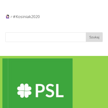
‍♂️
#Kosiniak2020