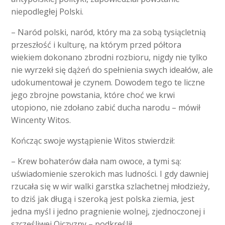
niepodległej Polski.
– Naród polski, naród, który ma za sobą tysiącletnią
przeszłość i kulturę, na którym przed półtora
wiekiem dokonano zbrodni rozbioru, nigdy nie tylko
nie wyrzekł się dążeń do spełnienia swych ideałów, ale
udokumentował je czynem. Dowodem tego te liczne
jego zbrojne powstania, które choć we krwi
utopiono, nie zdołano zabić ducha narodu – mówił
Wincenty Witos.
Kończąc swoje wystąpienie Witos stwierdził:
– Krew bohaterów dała nam owoce, a tymi są:
uświadomienie szerokich mas ludności. I gdy dawniej
rzucała się w wir walki garstka szlachetnej młodzieży,
to dziś jak długą i szeroką jest polska ziemia, jest
jedna myśl i jedno pragnienie wolnej, zjednoczonej i
szczęśliwej Ojczyzny – podkreślił.