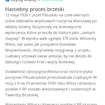
Haniebny proces brzeski
12 maja 1926 r. Józef Piłsudski na czele wiernych
sobie oddziałów wojskowych ruszył na Warszawę po
władzę totalną. Rozpoczęły się dramatyczne
wydarzenia, które przeszły do historii jako „zamach
majowy”. W wyniku walk zginęło 379 osób. Wincenty
Witos, tak samo jak prezydent Stanisław
Wojciechowski, złożył wtedy rezygnację z urzędu.
Ludowcy schowali swoje ambicje, by nie doszło do
dalszego rozlewu krwi i wojny domowej.
Działalność opozycyjna Witosa oraz ostra krytyka
poczynań Piłsudczyków przeszkadzała rządzącym. W
nocy z 9 na 10 września 1930 roku Witos i dziesięciu
posłów II RP zostało aresztowanych i osadzonych w
Twierdzy Brzeskiej.
Wincentego Witosa i dziesięciu posłów II RP skazano