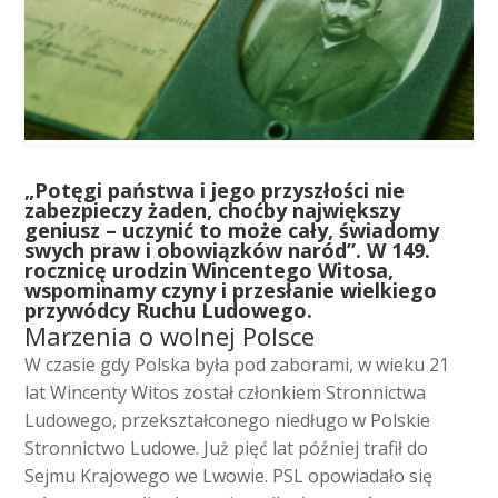
„P
otęgi państwa i jego przyszłości nie
zabezpieczy żaden, choćby największy
geniusz – uczynić to może cały, świadomy
swych praw i obowiązków naród”. W 149.
rocznicę urodzin Wincentego Witosa,
wspominamy czyny i przesłanie wielkiego
przywódcy Ruchu Ludowego.
Marzenia o wolnej Polsce
W czasie gdy Polska była pod zaborami, w wieku 21
lat Wincenty Witos został członkiem Stronnictwa
Ludowego, przekształconego niedługo w Polskie
Stronnictwo Ludowe. Już pięć lat później trafił do
Sejmu Krajowego we Lwowie. PSL opowiadało się