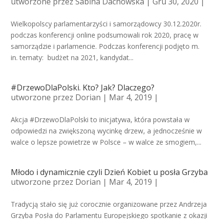
utworzone przez
Sabina Dachowska
| Gru 30, 2020 |
Wielkopolscy parlamentarzyści i samorządowcy 30.12.2020r.
podczas konferencji online podsumowali rok 2020, pracę w
samorządzie i parlamencie. Podczas konferencji podjęto m.
in. tematy: budżet na 2021, kandydat...
#DrzewoDlaPolski. Kto? Jak? Dlaczego?
utworzone przez
Dorian
| Mar 4, 2019 |
Akcja #DrzewoDlaPolski to inicjatywa, która powstała w
odpowiedzi na zwiększoną wycinkę drzew, a jednocześnie w
walce o lepsze powietrze w Polsce – w walce ze smogiem,...
Młodo i dynamicznie czyli Dzień Kobiet u posła Grzyba
utworzone przez
Dorian
| Mar 4, 2019 |
Tradycją stało się już corocznie organizowane przez Andrzeja
Grzyba Posła do Parlamentu Europejskiego spotkanie z okazji