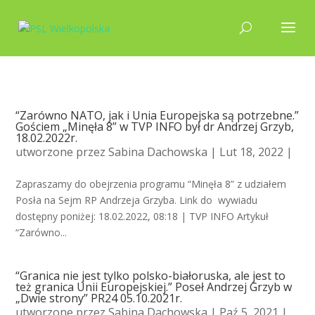
“Zarówno NATO, jak i Unia Europejska są potrzebne.”
Gościem „Minęła 8” w TVP INFO był dr Andrzej Grzyb,
18.02.2022r.
utworzone przez
Sabina Dachowska
| Lut 18, 2022 |
Zapraszamy do obejrzenia programu “Minęła 8” z udziałem
Posła na Sejm RP Andrzeja Grzyba. Link do wywiadu
dostępny poniżej: 18.02.2022, 08:18 | TVP INFO Artykuł
“Zarówno...
“Granica nie jest tylko polsko-białoruska, ale jest to
też granica Unii Europejskiej.” Poseł Andrzej Grzyb w
„Dwie strony” PR24 05.10.2021r.
utworzone przez
Sabina Dachowska
| Paź 5, 2021 |