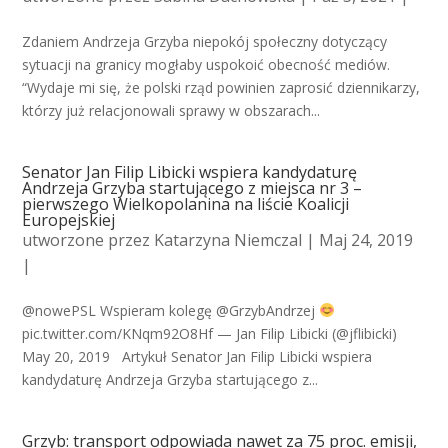
Zdaniem Andrzeja Grzyba niepokój społeczny dotyczący
sytuacji na granicy mogłaby uspokoić obecność mediów.
“Wydaje mi się, że polski rząd powinien zaprosić dziennikarzy,
którzy już relacjonowali sprawy w obszarach...
Senator Jan Filip Libicki wspiera kandydaturę
Andrzeja Grzyba startującego z miejsca nr 3 –
pierwszego Wielkopolanina na liście Koalicji
Europejskiej
utworzone przez
Katarzyna Niemczal
| Maj 24, 2019
|
@nowePSL Wspieram kolegę @GrzybAndrzej
pic.twitter.com/KNqm92O8Hf — Jan Filip Libicki (@jflibicki)
May 20, 2019 Artykuł Senator Jan Filip Libicki wspiera
kandydaturę Andrzeja Grzyba startującego z...
Grzyb: transport odpowiada nawet za 75 proc. emisji,