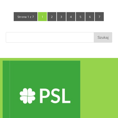
Strona 1 z 7
1
2
3
4
5
6
7