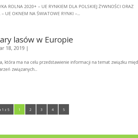
KA ROLNA 2020+ – UE RYNKIEM DLA POLSKIEJ ŻYWNOŚCI ORAZ
 UE OKNEM NA ŚWIATOWE RYNKI –...
ary lasów w Europie
r 18, 2019 |
, która ma na celu przedstawienie informacji na temat związku mię
rzeń związanych...
 1 z 5
1
2
3
4
5