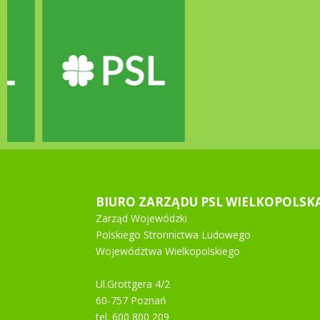
BIURO ZARZĄDU PSL WIELKOPOLSK
Zarząd Wojewódzki
Polskiego Stronnictwa Ludowego
Województwa Wielkopolskiego
Ul.Grottgera 4/2
60-757 Poznań
tel. 600 800 209