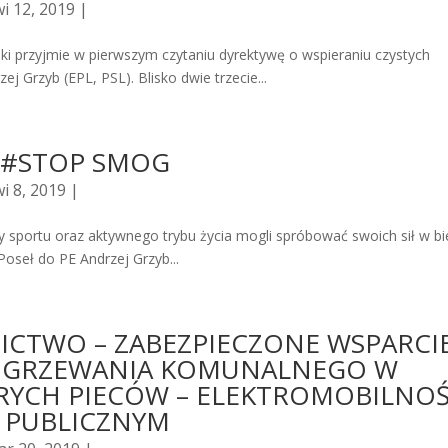
i 12, 2019 |
ski przyjmie w pierwszym czytaniu dyrektywę o wspieraniu czystych
 Grzyb (EPL, PSL). Blisko dwie trzecie...
 – #STOP SMOG
i 8, 2019 |
 sportu oraz aktywnego trybu życia mogli spróbować swoich sił w bi
oseł do PE Andrzej Grzyb...
ICTWO – ZABEZPIECZONE WSPARCI
 OGRZEWANIA KOMUNALNEGO W
ARYCH PIECÓW – ELEKTROMOBILNOŚ
 PUBLICZNYM