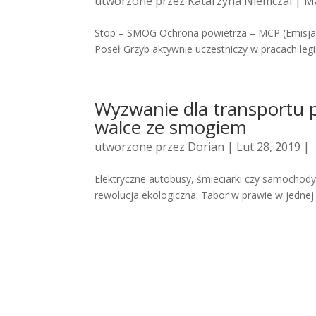
utworzone przez
Katarzyna Niemczal
| Ma
Stop – SMOG Ochrona powietrza – MCP (Emisja 
Poseł Grzyb aktywnie uczestniczy w pracach legis
Wyzwanie dla transportu 
walce ze smogiem
utworzone przez
Dorian
| Lut 28, 2019 |
Elektryczne autobusy, śmieciarki czy samochody k
rewolucja ekologiczna. Tabor w prawie w jednej t