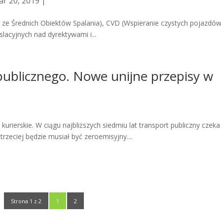
r 20, 2019 |
ze Średnich Obiektów Spalania), CVD (Wspieranie czystych pojazdów
lacyjnych nad dyrektywami i...
publicznego. Nowe unijne przepisy w
urierskie. W ciągu najbliższych siedmiu lat transport publiczny czeka
rzeciej będzie musiał być zeroemisyjny....
Strona 1 z 2
1
2