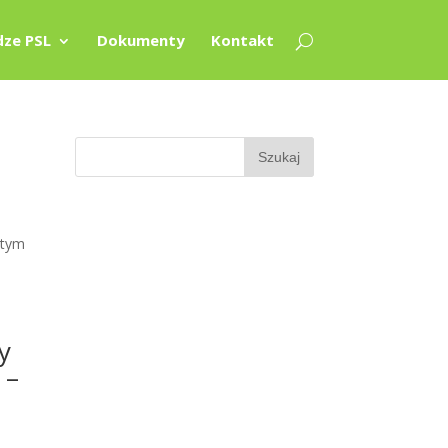
ze PSL
Dokumenty
Kontakt
 tym
y
 –