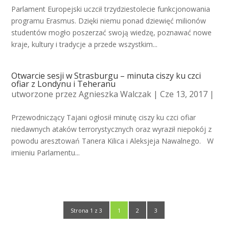
Parlament Europejski uczcił trzydziestolecie funkcjonowania
programu Erasmus. Dzięki niemu ponad dziewięć milionów
studentów mogło poszerzać swoją wiedzę, poznawać nowe
kraje, kultury i tradycje a przede wszystkim...
Otwarcie sesji w Strasburgu – minuta ciszy ku czci
ofiar z Londynu i Teheranu
utworzone przez
Agnieszka Walczak
| Cze 13, 2017 |
Przewodniczący Tajani ogłosił minutę ciszy ku czci ofiar
niedawnych ataków terrorystycznych oraz wyraził niepokój z
powodu aresztowań Tanera Kilica i Aleksjeja Nawalnego. W
imieniu Parlamentu...
Strona 1 z 3
1
2
3