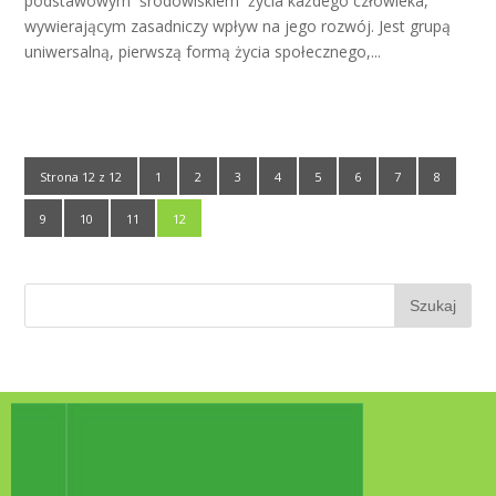
podstawowym środowiskiem życia każdego człowieka,
wywierającym zasadniczy wpływ na jego rozwój. Jest grupą
uniwersalną, pierwszą formą życia społecznego,...
Strona 12 z 12
1
2
3
4
5
6
7
8
9
10
11
12