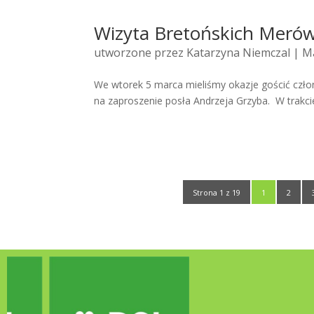
Wizyta Bretońskich Meró
utworzone przez
Katarzyna Niemczal
| Ma
We wtorek 5 marca mieliśmy okazje gościć człon
na zaproszenie posła Andrzeja Grzyba. W trakcie
Strona 1 z 19
1
2