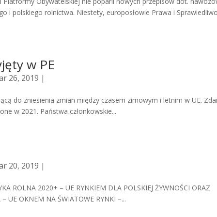
 Platformy Obywatelskiej nie poparli nowych przepisów dot. nawozó
 i polskiego rolnictwa. Niestety, europosłowie Prawa i Sprawiedliwo
jęty w PE
r 26, 2019 |
ującą do zniesienia zmian między czasem zimowym i letnim w UE. Zd
one w 2021. Państwa członkowskie...
r 20, 2019 |
KA ROLNA 2020+ – UE RYNKIEM DLA POLSKIEJ ŻYWNOŚCI ORAZ
 UE OKNEM NA ŚWIATOWE RYNKI –...