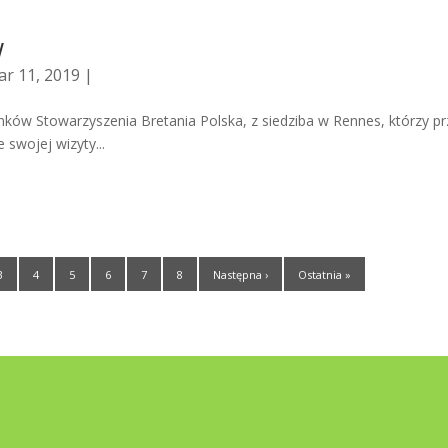
w
r 11, 2019 |
ków Stowarzyszenia Bretania Polska, z siedziba w Rennes, którzy prz
 swojej wizyty...
3
4
5
6
7
8
Następna ›
Ostatnia »