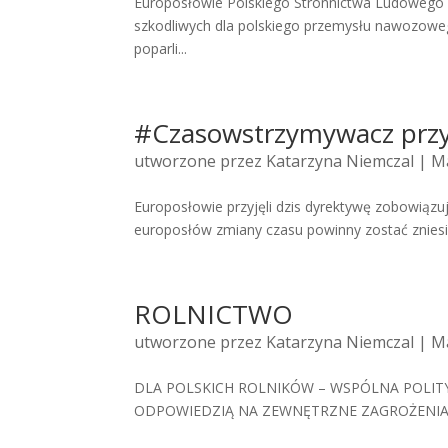
Europosłowie Polskiego Stronnictwa Ludowego i
szkodliwych dla polskiego przemysłu nawozowego
poparli...
#Czasowstrzymywacz przy
utworzone przez
Katarzyna Niemczal
| Ma
Europosłowie przyjęli dzis dyrektywę zobowiąz
europosłów zmiany czasu powinny zostać zniesi
ROLNICTWO
utworzone przez
Katarzyna Niemczal
| Ma
DLA POLSKICH ROLNIKÓW – WSPÓLNA POLITY
ODPOWIEDZIĄ NA ZEWNĘTRZNE ZAGROŻENIA –