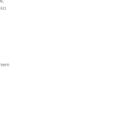
w,
ści
aniem