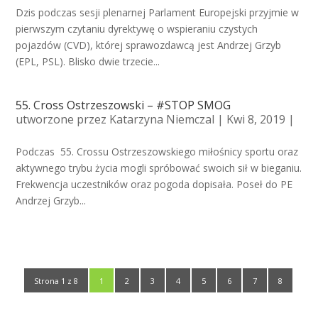
Dzis podczas sesji plenarnej Parlament Europejski przyjmie w
pierwszym czytaniu dyrektywę o wspieraniu czystych
pojazdów (CVD), której sprawozdawcą jest Andrzej Grzyb
(EPL, PSL). Blisko dwie trzecie...
55. Cross Ostrzeszowski – #STOP SMOG
utworzone przez
Katarzyna Niemczal
| Kwi 8, 2019 |
Podczas 55. Crossu Ostrzeszowskiego miłośnicy sportu oraz
aktywnego trybu życia mogli spróbować swoich sił w bieganiu.
Frekwencja uczestników oraz pogoda dopisała. Poseł do PE
Andrzej Grzyb...
Strona 1 z 8
1
2
3
4
5
6
7
8