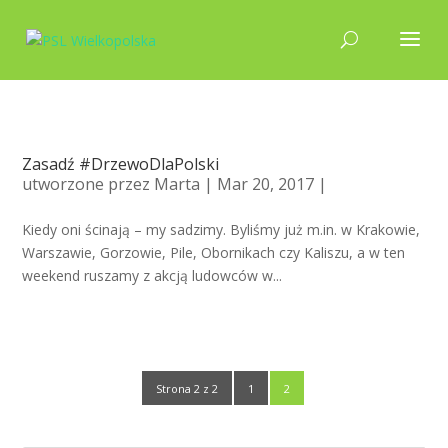
Zasadź #DrzewoDlaPolski
utworzone przez
Marta
| Mar 20, 2017 |
Kiedy oni ścinają – my sadzimy. Byliśmy już m.in. w Krakowie,
Warszawie, Gorzowie, Pile, Obornikach czy Kaliszu, a w ten
weekend ruszamy z akcją ludowców w...
Strona 2 z 2
1
2