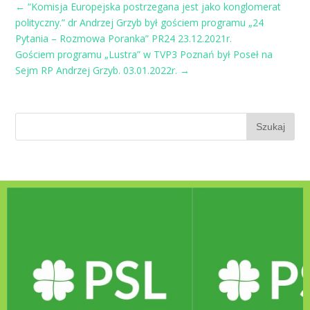
←
“Komisja Europejska postrzegana jest jako konglomerat
polityczny.” dr Andrzej Grzyb był gościem programu „24
Pytania – Rozmowa Poranka” PR24 23.12.2021r.
Gościem programu „Lustra” w TVP3 Poznań był Poseł na
Sejm RP Andrzej Grzyb. 03.01.2022r.
→