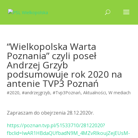
“Wielkopolska Warta
Poznania” czyli poseł
Andrzej Grzyb
podsumowuje rok 2020 na
antenie TVP3 Poznań
#2020
,
#andrzejgrzyb
,
#Tvp3Poznań
,
Aktualności
,
W mediach
Zapraszam do obejrzenia 28.12.2020r.
https://poznan.tvp.pl/51533710/28122020?
fbclid=IwAR1HBdaQUfbadN9M_4MZvRlkoujZejEUsM-