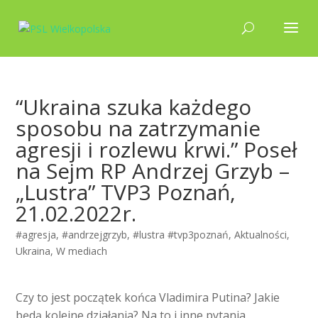
“Ukraina szuka każdego
sposobu na zatrzymanie
agresji i rozlewu krwi.” Poseł
na Sejm RP Andrzej Grzyb –
„Lustra” TVP3 Poznań,
21.02.2022r.
#agresja
,
#andrzejgrzyb
,
#lustra #tvp3poznań
,
Aktualności
,
Ukraina
,
W mediach
Czy to jest początek końca Vladimira Putina? Jakie
będą kolejne działania? Na to i inne pytania