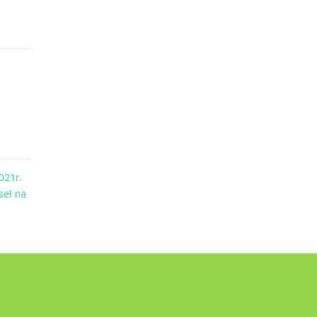
021r.
seł na