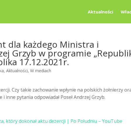
Aktualności
Wład
t dla każdego Ministra i
zej Grzyb w programie „Republi
lika 17.12.2021r.
ika
,
Aktualności
,
W mediach
ercji. Czy takie zachowanie wpłynie na polskich żołnierzy or
 i inne pytania odpowiadał Poseł Andrzej Grzyb.
:
, który dokonał aktu dezercji | Po Południu – YouTube