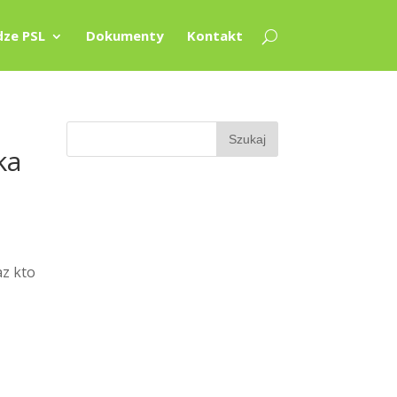
ze PSL
Dokumenty
Kontakt
ka
az kto